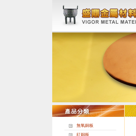
無氧銅板
紅銅板