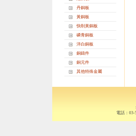
丹銅板
黃銅板
快削黃銅板
磷青銅板
洋白銅板
銅鑄件
銅元件
其他特殊金屬
電話：03-5