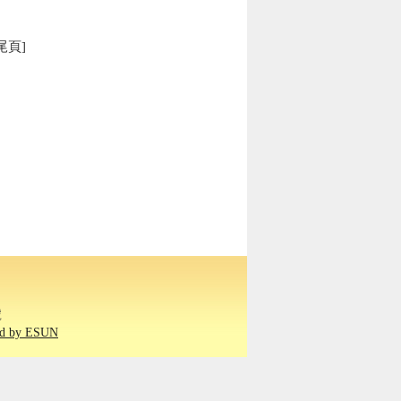
尾頁]
號
ed by ESUN